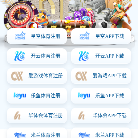
下载APP
中国女足王霜 vs 沈梦雨，留洋欧洲俱
乐部年薪与出场时间承诺对比
2026-06-08 15:03
阅读 67 次