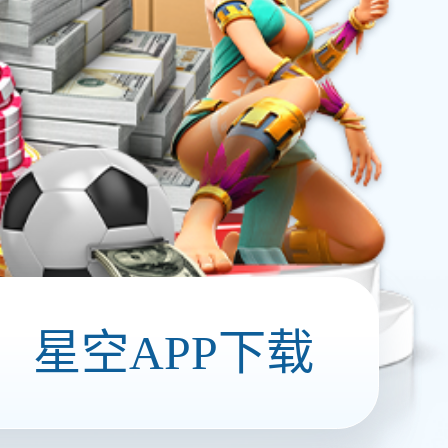
凯里·欧文右拇指韧带撕裂，独行侠队预计其将
缺席6至8周
2026-07-28
17 次浏览
世界女排联赛触网争议：中国女排挑战成功率