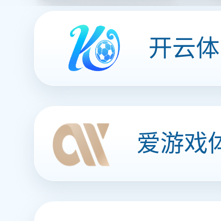
数据模型预测其2027年可重返中游前列
2026-07-27
16 次浏览
AC米兰莱奥肌肉拉伤错过米兰德比，丰塞卡进
攻端核武器失效后如何破局？
2026-07-26
19 次浏览